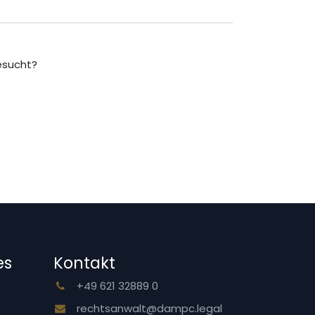
sucht?
es
Kontakt
+49 621 32889 0
rechtsanwalt@dampc.legal